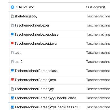
README.md
first commit
skeleton.jaooy
Taschenrechn
TaschenrechnerLexer
Taschenrechn
TaschenrechnerLexer.class
Taschenrechn
TaschenrechnerLexer.java
Taschenrechn
test
Taschenrechn
test2
Taschenrechn
TschenrechnerParser.class
Taschenrechn
TschenrechnerParser.java
Taschenrechn
TschenrechnerParser.jay
Taschenrechn
TschenrechnerParser$yyCheck0.class
Taschenrechn
TschenrechnerParser$YyCheckClass.class
Taschenrechn