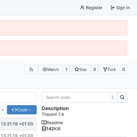
Register
Sign In
1
0
0
Watch
Star
Fork
S
Description
e
Code
TheoInf 7.4
Readme
13:21:19 +01:00
142
KiB
13:21:19 +01:00