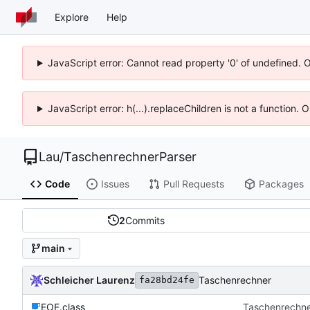
Explore
Help
JavaScript error: Cannot read property '0' of undefined. 
JavaScript error: h(...).replaceChildren is not a function.
Lau
/
TaschenrechnerParser
Code
Issues
Pull Requests
Packages
2
Commits
main
Schleicher Laurenz
Taschenrechner
fa28bd24fe
EOF.class
Taschenrechn