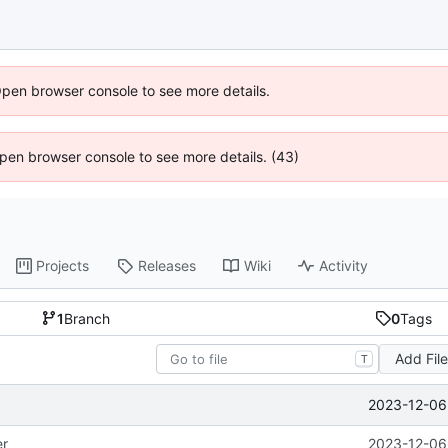
Open browser console to see more details.
 Open browser console to see more details. (43)
Projects
Releases
Wiki
Activity
1
Branch
0
Tags
Add Fil
T
2023-12-06 
er
2023-12-06 