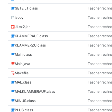
GETEILT.class
Taschenrechn
jaooy
Taschenrechn
JLex2.jar
Taschenrechn
KLAMMERAUF.class
Taschenrechn
KLAMMERZU.class
Taschenrechn
Main.class
Taschenrechn
Main.java
Taschenrechn
Makefile
Taschenrechn
MAL.class
Taschenrechn
MALKLAMMERAUF.class
Taschenrechn
MINUS.class
Taschenrechn
PLUS.class
Taschenrechn