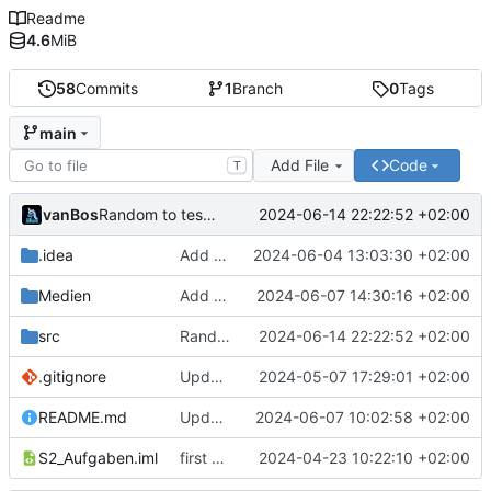
Readme
4.6
MiB
58
Commits
1
Branch
0
Tags
main
Add File
Code
T
vanBos
2024-06-14 22:22:52 +02:00
Random to test Gitea PFP
.idea
Add Slides 15
2024-06-04 13:03:30 +02:00
Medien
Add tiny "i" Icon
2024-06-07 14:30:16 +02:00
src
Random to test Gitea PFP
2024-06-14 22:22:52 +02:00
.gitignore
Update gitignore
2024-05-07 17:29:01 +02:00
README.md
Update Readme
2024-06-07 10:02:58 +02:00
S2_Aufgaben.iml
first commit
2024-04-23 10:22:10 +02:00