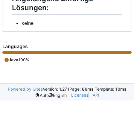
Lösungen:
keine
Languages
Java
100%
Powered by Gitea
Version: 1.27.1
Page:
86ms
Template:
10ms
Licenses
API
Auto
English